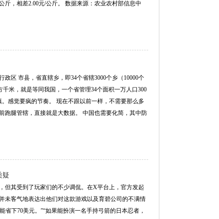
/公斤，相差2.00元/公斤。 数据来源：农业农村部信息中
 市县，省直辖乡，即34个省辖3000个乡（10000个
平方千米，就是等同我国，一个省管理34个面积一万人口300
乡镇。感觉要疯的节奏。 现在不跟以前一样，不需要那么多
前跑腿管辖，直接就是大数据。 中国也需要化简，其中防
质疑
，但其受到了玩家们的不少调侃。在X平台上，官方发起
并未客气地表达出他们对这款游戏以及育碧公司的不满情
望能省下70美元。”“如果能扮演一名手持弓箭的日本忍者，