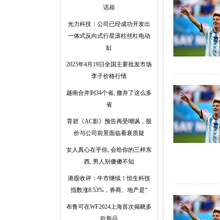
话叔
光力科技：公司已经成功开发出
一体式反向式行星滚柱丝杠电动
缸
2025年4月19日全国主要批发市场
李子价格行情
越南合并到34个省, 撤并了这么多
省
育碧《AC影》预告再受嘲讽，股
价与公司前景面临看衰质疑
女人真心在乎你, 会给你的三样东
西, 男人别傻傻不知
港股收评：牛市继续！恒生科技
指数涨8.53%，券商、地产是“
布鲁可在WF2024上海首次揭晓多
款新品