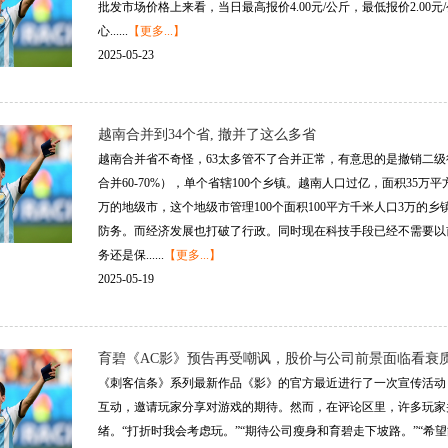
批发市场价格上来看，当日最高报价4.00元/公斤，最低报价2.00元
心......
【更多...】
2025-05-23
越南合并到34个省, 撤并了这么多省
越南合并省不奇怪，63太多管不了合并正常，有意思的是撤销二级行政区
合并60-70%），单个省辖100个乡镇。越南人口过亿，面积35万
万的地级市，这个地级市管理100个面积100平方千米人口3万的
防务。而经济发展也打破了行政。同时现在科技手段已经不需要以
务还是保......
【更多...】
2025-05-19
育碧《AC影》预告再受嘲讽，股价与公司前景面临看衰
《刺客信条》系列最新作品《影》的官方最近进行了一次宣传活动
互动，邀请玩家分享对游戏的期待。然而，在评论区里，许多玩家
绪。“打折时我会考虑玩。”“期待公司瘦身和育碧走下坡路。”“希