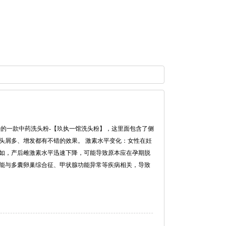
好的一款中药洗头粉-【玖执一馆洗头粉】，这里面包含了侧
头屑多、增发都有不错的效果。 激素水平变化：女性在妊
如，产后雌激素水平迅速下降，可能导致原本应在孕期脱
能与多囊卵巢综合征、甲状腺功能异常等疾病相关，导致